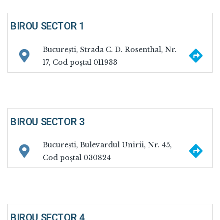
BIROU SECTOR 1
Na
București, Strada C. D. Rosenthal, Nr.
17, Cod poștal 011933
BIROU SECTOR 3
Na
București, Bulevardul Unirii, Nr. 45,
Cod poștal 030824
BIROU SECTOR 4