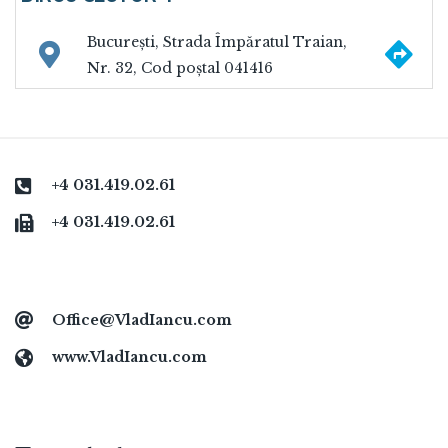
Na
București, Strada Împăratul Traian,
Nr. 32, Cod poștal 041416
+4 031.419.02.61
+4 031.419.02.61
Office@VladIancu.com
www.VladIancu.com