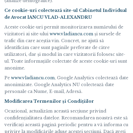
(analize demografice).
Ce cookie-uri colectează site-ul Cabinetul Individual
de Avocat IANCU VLAD-ALEXANDRU
Aceste cookie-uri permit monitorizarea numărului de
vizitatori ai site-ului
www.vladiancu.com
și sursele de
trafic din care aceștia vin. Concret, ne ajută să
identificăm care sunt paginile preferate de către
utilizatori, dar și modul în care vizitatorii folosesc site-
ul. Toate informațiile colectate de aceste cookie-uri sunt
anonime.
Pe
www.vladiancu.com
, Google Analytics colectează date
anonimizate. Google Analytics NU colectează date
personale ca Nume, E-mail, Adresă.
Modificarea Termenilor și Condiṭiilor
Ocazional, actualizăm această secṭiune privind
confidenṭialitatea datelor. Recomandarea noastră este să
verificaṭi această pagină periodic pentru a vă informa cu
privire la modificările aduse acestei secṭiuni. Dacă aveți