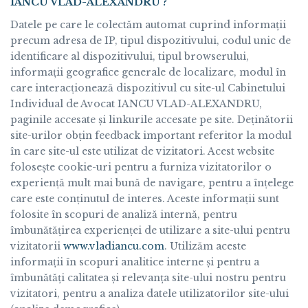
IANCU VLAD-ALEXANDRU ?
Datele pe care le colectăm automat cuprind informații
precum adresa de IP, tipul dispozitivului, codul unic de
identificare al dispozitivului, tipul browserului,
informații geografice generale de localizare, modul în
care interacṭionează dispozitivul cu site-ul Cabinetului
Individual de Avocat IANCU VLAD-ALEXANDRU,
paginile accesate și linkurile accesate pe site. Deṭinătorii
site-urilor obṭin feedback important referitor la modul
în care site-ul este utilizat de vizitatori. Acest website
folosește cookie-uri pentru a furniza vizitatorilor o
experienṭă mult mai bună de navigare, pentru a înṭelege
care este conṭinutul de interes. Aceste informaṭii sunt
folosite în scopuri de analiză internă, pentru
îmbunătăṭirea experienṭei de utilizare a site-ului pentru
vizitatorii
www.vladiancu.com
. Utilizăm aceste
informații în scopuri analitice interne și pentru a
îmbunătăți calitatea și relevanța site-ului nostru pentru
vizitatori, pentru a analiza datele utilizatorilor site-ului