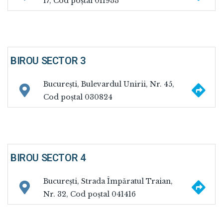
17, Cod poștal 011933
BIROU SECTOR 3
Na
București, Bulevardul Unirii, Nr. 45,
Cod poștal 030824
BIROU SECTOR 4
Na
București, Strada Împăratul Traian,
Nr. 32, Cod poștal 041416